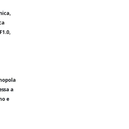
mica,
ca
F1.0,
anopola
essa a
no e