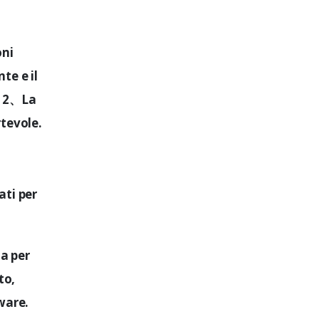
oni
te e il
. 2、La
rtevole.
ati per
a per
to,
ware.