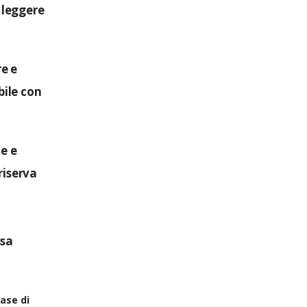
 leggere
re e
bile con
le e
riserva
ssa
base di