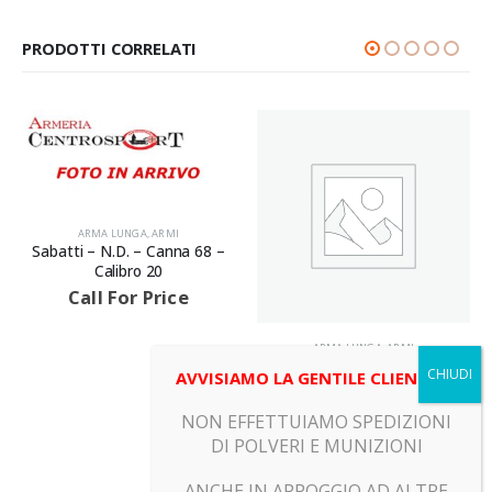
PRODOTTI CORRELATI
ARMA LUNGA
,
ARMI
Sabatti – N.D. – Canna 68 –
Calibro 20
Call For Price
ARMA LUNGA
,
ARMI
GEVARM – E1 – Canna 49 –
AVVISIAMO LA GENTILE CLIENTELA
Calibro 22LR
Call For Price
NON EFFETTUIAMO SPEDIZIONI
DI POLVERI E MUNIZIONI
ANCHE IN APPOGGIO AD ALTRE