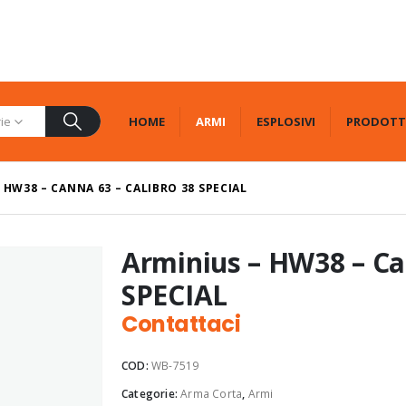
HOME
ARMI
ESPLOSIVI
PRODOTT
rie
 HW38 – CANNA 63 – CALIBRO 38 SPECIAL
Arminius – HW38 – Ca
SPECIAL
Contattaci
COD:
WB-7519
Categorie:
Arma Corta
,
Armi