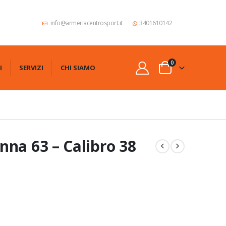
info@armeriacentrosport.it
3401610142
0
I
SERVIZI
CHI SIAMO
nna 63 – Calibro 38