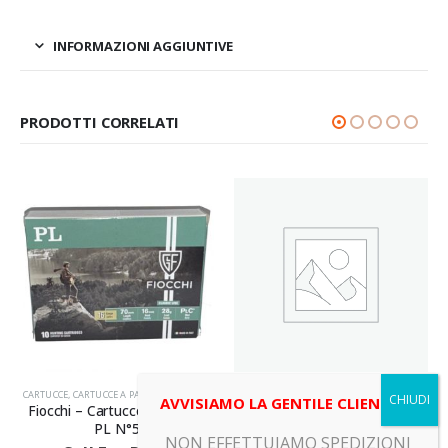
INFORMAZIONI AGGIUNTIVE
PRODOTTI CORRELATI
VI
ESPLOSIVI
,
FUOCHI
ESPLOSIVI
,
FUOCHI
AVVISIAMO LA GENTILE CLIENTELA
–
PANDA FEUERWERK GMBH –
FIRESTARS SRL – Fuochi –
Fuochi – SUN FLOWER
FONTANA LUCIFERO
NON EFFETTUIAMO SPEDIZIONI