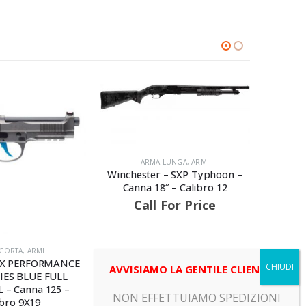
ARMA LUNGA
,
ARMI
Winchester – SXP Typhoon –
Canna 18″ – Calibro 12
Call For Price
,
ARMI
ARMA 
ERFORMANCE
Beretta – 9
AVVISIAMO LA GENTILE CLIENTELA
LUE FULL
DARK SERIES
nna 125 –
125 – C
NON EFFETTUIAMO SPEDIZIONI
9X19