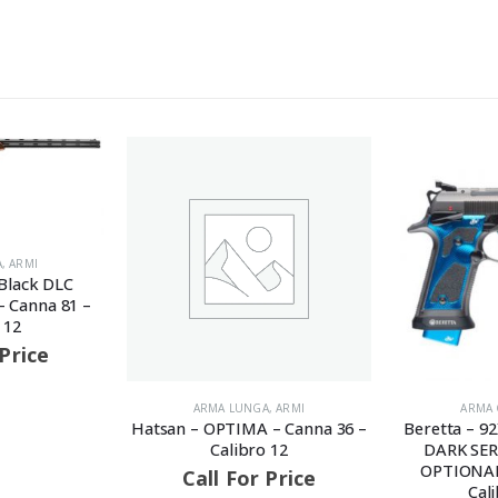
k DLC
na 81 –
e
ARMA LUNGA
,
ARMI
ARMA CORTA
Hatsan – OPTIMA – Canna 36 –
Beretta – 92X P
Calibro 12
DARK SERIES B
OPTIONAL – Ca
Call For Price
Calibro 