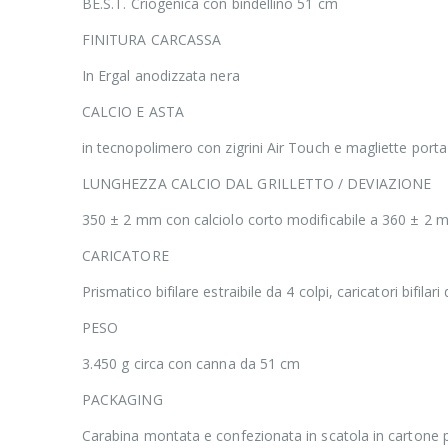
BE.S.T. Criogenica con bindellino 51 cm
FINITURA CARCASSA
In Ergal anodizzata nera
CALCIO E ASTA
in tecnopolimero con zigrini Air Touch e magliette porta
LUNGHEZZA CALCIO DAL GRILLETTO / DEVIAZIONE
350 ± 2 mm con calciolo corto modificabile a 360 ± 2 m
CARICATORE
Prismatico bifilare estraibile da 4 colpi, caricatori bifilari
PESO
3.450 g circa con canna da 51 cm
PACKAGING
Carabina montata e confezionata in scatola in cartone 