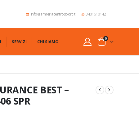
info@armeriacentrosport.it
3401610142
0
I
SERVIZI
CHI SIAMO
DURANCE BEST –
-06 SPR