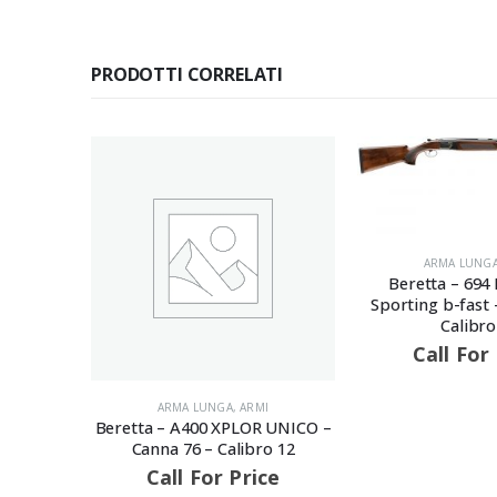
PRODOTTI CORRELATI
ARMA LUNGA
,
ARMI
–
Beretta – 694 Blac
Sporting b-fast – Can
Calibro 12
Call For Pric
ARMA LUNGA
,
ARMI
Beretta – A400 XPLOR UNICO –
Canna 76 – Calibro 12
Call For Price