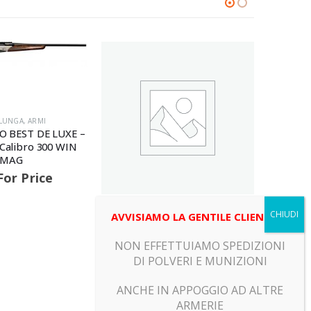
ARMA LUNGA
,
ARMI
Beretta – 694 Black DLC
Sporting b-fast – Canna 76 –
Calibro 12
Call For Price
 LUNGA
,
ARMI
AVVISIAMO LA GENTILE CLIENTELA
400 XPLOR UNICO –
Berett
 – Calibro 12
DARK
NON EFFETTUIAMO SPEDIZIONI
OPTI
For Price
DI POLVERI E MUNIZIONI
C
ANCHE IN APPOGGIO AD ALTRE
ARMERIE