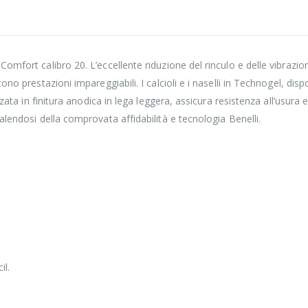
omfort calibro 20. L’eccellente riduzione del rinculo e delle vibrazi
no prestazioni impareggiabili. I calcioli e i naselli in Technogel, disp
zata in finitura anodica in lega leggera, assicura resistenza all’usura 
alendosi della comprovata affidabilità e tecnologia Benelli.
il.