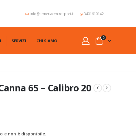
info@armeriacentrosport.it
3401610142
0
I
SERVIZI
CHI SIAMO
Canna 65 – Calibro 20
 e non è disponibile.