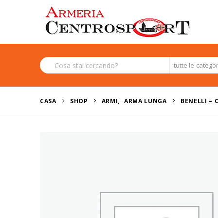
tutte le catego
CASA
SHOP
ARMI
,
ARMA LUNGA
BENELLI – 