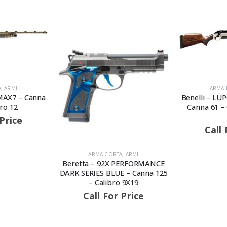
ARMA LUNGA
,
ARMI
Benelli – LUPO BEST DE LUXE –
Canna 61 – Calibro 300 WIN
MAG
Call For Price
A
,
ARMI
ARMA
PERFORMANCE
Beretta – A
 – Canna 125
Canna 76
 9X19
Call 
 Price