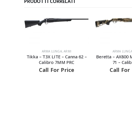
PRODOTTI CORRELATI
I
ARMA LUNGA
,
ARMI
nna 62 –
Beretta – AX800 MAX7 – Canna
RC
71 – Calibro 12
ce
Call For Price
ARMA CORT
Beretta – 92X 
DARK SERIES BLUE
– Calibro
Call For