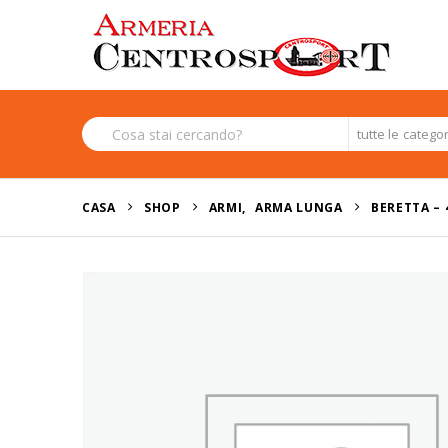
tutte le catego
CASA
SHOP
ARMI
,
ARMA LUNGA
BERETTA – 