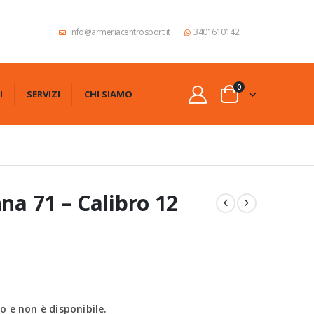
info@armeriacentrosport.it
3401610142
0
I
SERVIZI
CHI SIAMO
na 71 – Calibro 12
 e non è disponibile.