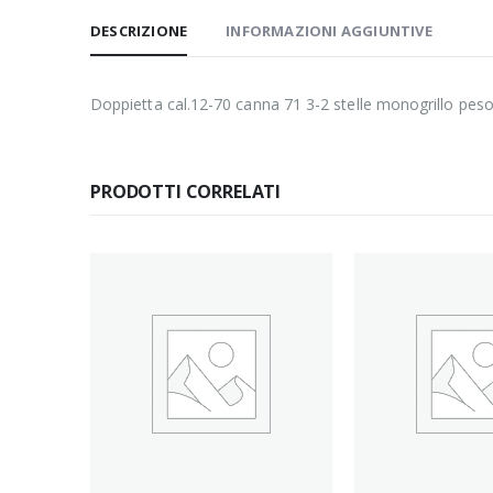
DESCRIZIONE
INFORMAZIONI AGGIUNTIVE
Doppietta cal.12-70 canna 71 3-2 stelle monogrillo pes
PRODOTTI CORRELATI
 DLC
a 76 –
e