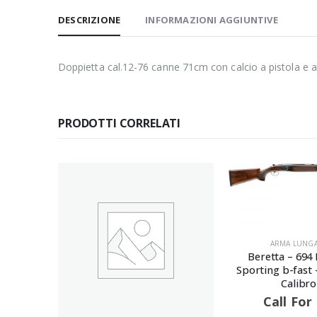
DESCRIZIONE
INFORMAZIONI AGGIUNTIVE
Doppietta cal.12-76 canne 71cm con calcio a pistola e 
PRODOTTI CORRELATI
ARMA LUNGA
,
ARMI
A
Beretta – 694 Black DLC
Sabatti
Sporting b-fast – Canna 76 –
Calibro 12
Ca
Call For Price