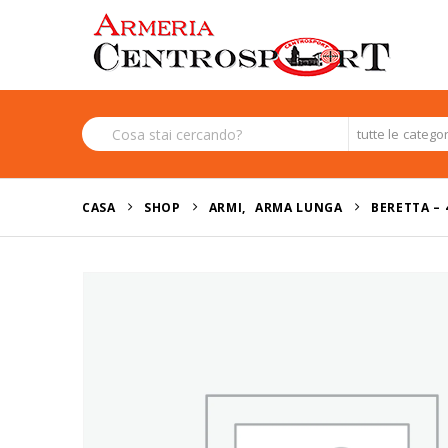
tutte le catego
CASA
SHOP
ARMI
,
ARMA LUNGA
BERETTA – 