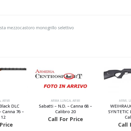
asta mezzocastoro monogrillo selettivo
RMA LUNGA
,
ARMI
ARMI
,
LIBERA VENDITA
 – N.D. – Canna 68 –
WEIHRAUCH – HW77-K T
Calibro 20
SYNTETIC LV – Canna 370 –
Calibro 4,5
ll For Price
Call For Price