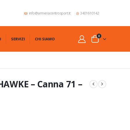
info@armeriacentrosport.it
3401610142
0
I
SERVIZI
CHI SIAMO
 HAWKE – Canna 71 –