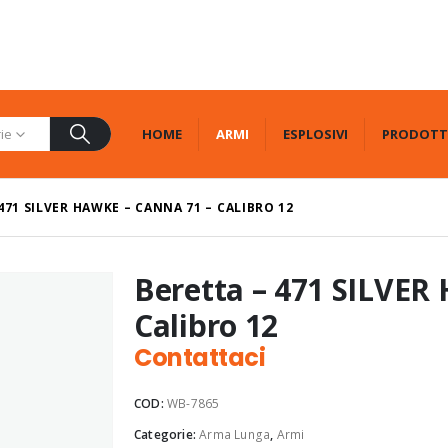
HOME
ARMI
ESPLOSIVI
PRODOTT
rie
471 SILVER HAWKE – CANNA 71 – CALIBRO 12
Beretta – 471 SILVER
Calibro 12
Contattaci
COD:
WB-7865
Categorie:
Arma Lunga
,
Armi