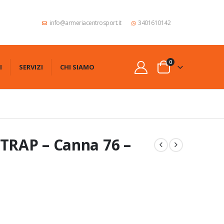
info@armeriacentrosport.it
3401610142
0
I
SERVIZI
CHI SIAMO
 TRAP – Canna 76 –