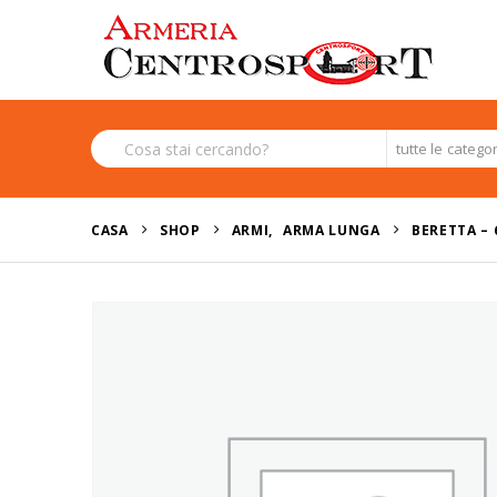
tutte le catego
CASA
SHOP
ARMI
,
ARMA LUNGA
BERETTA – 