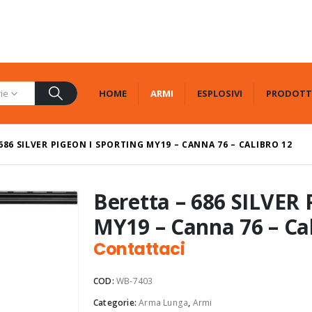
HOME
ARMI
ESPLOSIVI
PRODOTT
rie
686 SILVER PIGEON I SPORTING MY19 – CANNA 76 – CALIBRO 12
Beretta – 686 SILVER
MY19 – Canna 76 – Cal
Contattaci
COD:
WB-7403
Categorie:
Arma Lunga
,
Armi