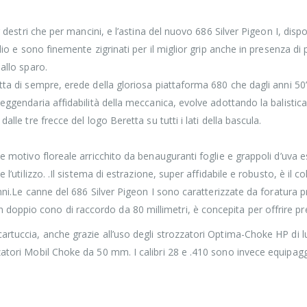
er destri che per mancini, e l’astina del nuovo 686 Silver Pigeon I, dis
olio e sono finemente zigrinati per il miglior grip anche in presenza d
allo sparo.
etta di sempre, erede della gloriosa piattaforma 680 che dagli anni 50
 leggendaria affidabilità della meccanica, evolve adottando la balist
alle tre frecce del logo Beretta su tutti i lati della bascula.
nte motivo floreale arricchito da benauguranti foglie e grappoli d’uva
e l’utilizzo. .Il sistema di estrazione, super affidabile e robusto, è i
 anni.Le canne del 686 Silver Pigeon I sono caratterizzate da foratura
ppio cono di raccordo da 80 millimetri, è concepita per offrire prest
artuccia, anche grazie all’uso degli strozzatori Optima-Choke HP di 
zatori Mobil Choke da 50 mm. I calibri 28 e .410 sono invece equipaggi