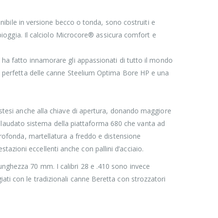
ponibile in versione becco o tonda, sono costruiti e
i pioggia. Il calciolo Microcore® assicura comfort e
’ ha fatto innamorare gli appassionati di tutto il mondo
ica perfetta delle canne Steelium Optima Bore HP e una
 estesi anche alla chiave di apertura, donando maggiore
l collaudato sistema della piattaforma 680 che vanta ad
 profonda, martellatura a freddo e distensione
azioni eccellenti anche con pallini d’acciaio.
lunghezza 70 mm. I calibri 28 e .410 sono invece
ati con le tradizionali canne Beretta con strozzatori