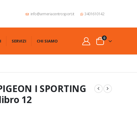
info@armeriacentrosport.it
3401610142
0
I
SERVIZI
CHI SIAMO
 PIGEON I SPORTING
ibro 12