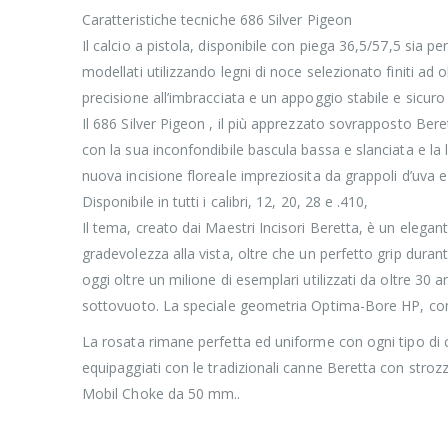
Caratteristiche tecniche 686 Silver Pigeon
Il calcio a pistola, disponibile con piega 36,5/57,5 sia p
modellati utilizzando legni di noce selezionato finiti ad 
precisione all’imbracciata e un appoggio stabile e sicuro 
Il 686 Silver Pigeon , il più apprezzato sovrapposto Ber
con la sua inconfondibile bascula bassa e slanciata e la
nuova incisione floreale impreziosita da grappoli d’uva e d
Disponibile in tutti i calibri, 12, 20, 28 e .410,
Il tema, creato dai Maestri Incisori Beretta, è un elega
gradevolezza alla vista, oltre che un perfetto grip durant
oggi oltre un milione di esemplari utilizzati da oltre 30
sottovuoto. La speciale geometria Optima-Bore HP, con do
La rosata rimane perfetta ed uniforme con ogni tipo di c
equipaggiati con le tradizionali canne Beretta con stroz
Mobil Choke da 50 mm..