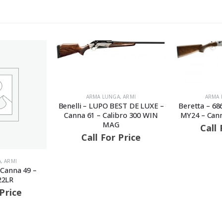
A
,
ARMI
ARMA LUNGA
,
ARMI
EST DE LUXE –
Beretta – 686 SILVER PIGEON I
ibro 300 WIN
MY24 – Canna 71 – Calibro 20
G
Call For Price
 Price
ARMA
CZ – 550 – 
270 
Call