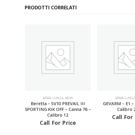
PRODOTTI CORRELATI
ARMA LUNG
Benelli – LUPO B
Canna 61 – Cal
MA
Call For
I
ARMA LUNGA
,
ARMI
AIL III
GEVARM – E1 – Canna 49 –
anna 76 –
Calibro 22LR
Call For Price
ce