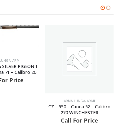
ARMA LUNGA
,
ARMI
Beretta – 694 Black DLC
Sporting b-fast – Canna 76 –
Calibro 12
Call For Price
 LUNGA
,
ARMI
AVVISIAMO LA GENTILE CLIENTELA
Canna 52 – Calibro
Tik
WINCHESTER
STAINLES
 For Price
C