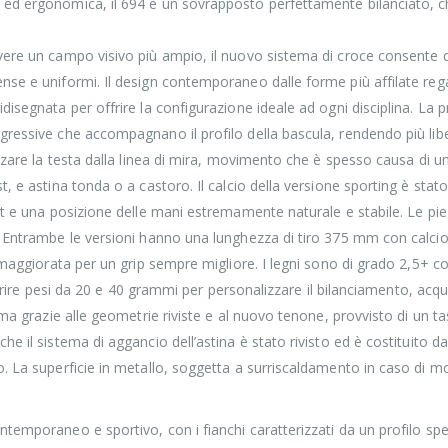
ed ergonomica, il 694 è un sovrapposto perfettamente bilanciato, che
vere un campo visivo più ampio, il nuovo sistema di croce consente d
se e uniformi. Il design contemporaneo dalle forme più affilate regal
isegnata per offrire la configurazione ideale ad ogni disciplina. La pr
ressive che accompagnano il profilo della bascula, rendendo più liber
alzare la testa dalla linea di mira, movimento che è spesso causa di u
, e astina tonda o a castoro. Il calcio della versione sporting è stat
rt e una posizione delle mani estremamente naturale e stabile. Le pi
. Entrambe le versioni hanno una lunghezza di tiro 375 mm con calci
 maggiorata per un grip sempre migliore. I legni sono di grado 2,5+ c
nserire pesi da 20 e 40 grammi per personalizzare il bilanciamento, acq
rma grazie alle geometrie riviste e al nuovo tenone, provvisto di un ta
he il sistema di aggancio dell’astina è stato rivisto ed è costituito 
 La superficie in metallo, soggetta a surriscaldamento in caso di molt
temporaneo e sportivo, con i fianchi caratterizzati da un profilo spec