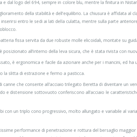
tta e dal logo del 694, sempre in colore blu, mentre la finitura in Nista
glioramento della stabilità e dell’equilibrio. La chiusura è affidata al 
inserirsi entro le sedi ai lati della culatta, mentre sulla parte anteri
noblocco.
e batteria fissa servita da due robuste molle elicoidali, montate su gui
, è posizionato all’interno della leva sicura, che è stata rivista con 
ssato, è ergonomica e facile da azionare anche per i mancini, ed ha una
 la slitta di estrazione e fermo a pasticca.
 canne che consente all’acciaio trilegato Beretta di diventare un vero
do e distensione sottovuoto conferiscono all’acciaio le caratteristic
bi con un triplo cono progressivo, molto allungato e variabile al vari
tissime performance di penetrazione e rottura del bersaglio maggior 