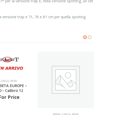
er la versione trap e, nella versione sporting, un set
 versione trap e 71, 76 e 81 cm per quella sporting.
LUNGA
,
ARMI
ARMA LUNGA
,
ARMI