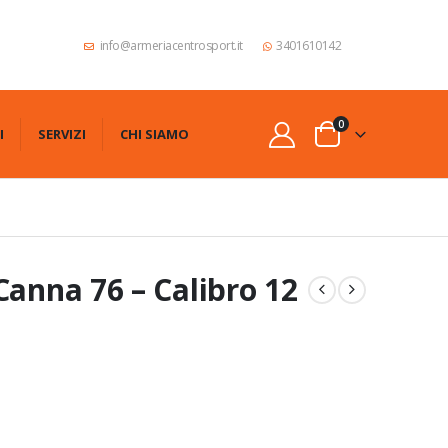
info@armeriacentrosport.it
3401610142
0
I
SERVIZI
CHI SIAMO
Canna 76 – Calibro 12