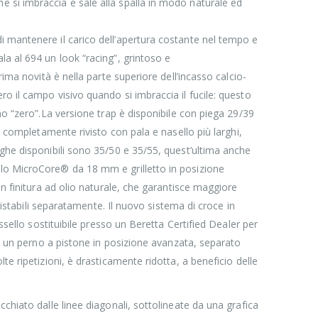
 si imbraccia e sale alla spalla in modo naturale ed
i mantenere il carico dell’apertura costante nel tempo e
a al 694 un look “racing”, grintoso e
ima novità è nella parte superiore dell’incasso calcio-
o il campo visivo quando si imbraccia il fucile: questo
no “zero”.La versione trap è disponibile con piega 29/39
o completamente rivisto con pala e nasello più larghi,
eghe disponibili sono 35/50 e 35/55, quest’ultima anche
olo MicroCore® da 18 mm e grilletto in posizione
on finitura ad olio naturale, che garantisce maggiore
uistabili separatamente. Il nuovo sistema di croce in
ssello sostituibile presso un Beretta Certified Dealer per
da un perno a pistone in posizione avanzata, separato
e ripetizioni, è drasticamente ridotta, a beneficio delle
chiato dalle linee diagonali, sottolineate da una grafica