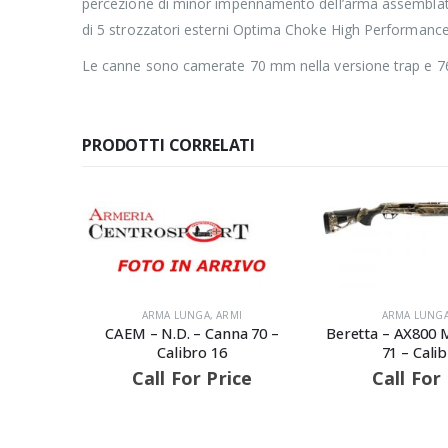
percezione di minor impennamento dell’arma assemblate 
di 5 strozzatori esterni Optima Choke High Performance
Le canne sono camerate 70 mm nella versione trap e 76 i
PRODOTTI CORRELATI
I
ARMA LUNGA
,
ARMI
a 70 –
Beretta – AX800 MAX7 – Canna
71 – Calibro 12
ce
Call For Price
ARMA LUNG