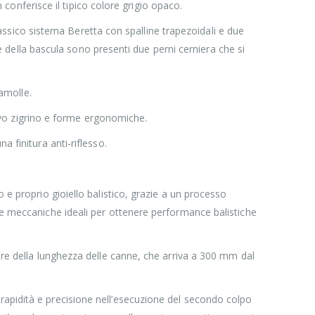
n conferisce il tipico colore grigio opaco.
classico sistema Beretta con spalline trapezoidali e due
ore della bascula sono presenti due perni cerniera che si
damolle.
nuovo zigrino e forme ergonomiche.
 finitura anti-riflesso.
 e proprio gioiello balistico, grazie a un processo
he meccaniche ideali per ottenere performance balistiche
are della lunghezza delle canne, che arriva a 300 mm dal
rapidità e precisione nell’esecuzione del secondo colpo