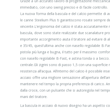
Grazie a un accurato lavoro di progettazione meccanica 
immediato, con uno swing preciso e di facile controllo.
La nuova forma della bascula e del calcio permette di a
le canne Steelium Plus ti garantiscono rosate sempre den
vincente.L’ergonomia del calcio è stata accuratamente rid
bascula, dove sono state realizzate due scanalature prog
importante accorgimento aiuta il tiratore ad evitare di 
e 35/45, quest’ultima anche con nasello regolabile B-Fast
pistola più lunga e bugna, il tutto per il massimo comfo
con nasello regolabile B-Fast, e astina tonda o a becco
centrale.Gli zigrini sono di passo 1,5 con una superficie
resistenza all’acqua. All’interno del calcio è possibile i
acciaio offre una migliore sensazione all’apertura dell’a
mantenere nel tempo la propria preferenza di carico. Anc
dalla croce, con un pulsante che si autoregola nel tempo.
mani del tiratore.
La bascula in acciaio di nuovo disegno ha un aspetto con