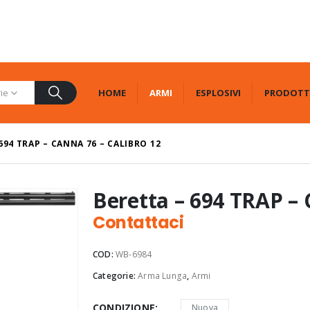
HOME
ARMI
ESPLOSIVI
PRODOTT
rie
694 TRAP – CANNA 76 – CALIBRO 12
Beretta – 694 TRAP – 
Contattaci
COD:
WB-6984
Categorie:
Arma Lunga
,
Armi
CONDIZIONE
Nuova