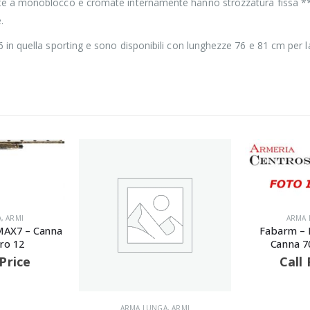
a monoblocco e cromate internamente hanno strozzatura fissa **/* p
.
n quella sporting e sono disponibili con lunghezze 76 e 81 cm per la
ARMA LUNGA
,
ARMI
Fabarm – BETA EUROPE –
Canna 70 – Calibro 12
Call For Price
A
,
ARMI
ARMA 