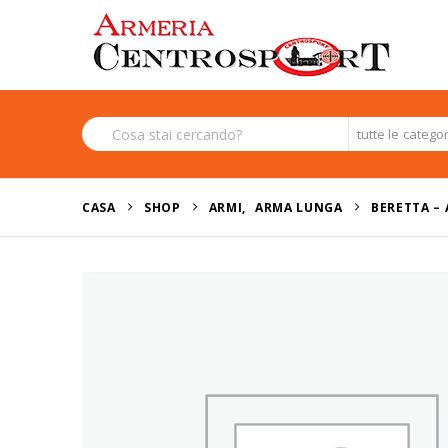
tutte le catego
CASA
SHOP
ARMI
,
ARMA LUNGA
BERETTA – 