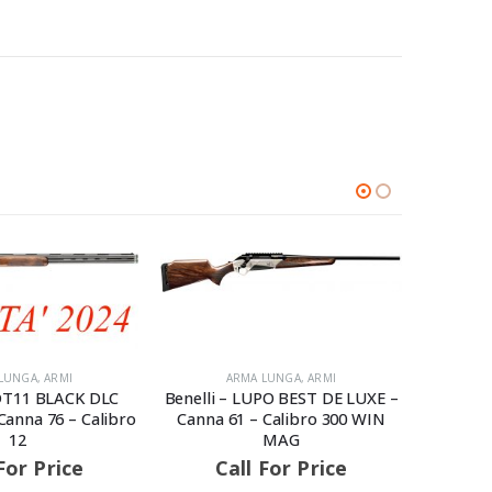
LUNGA
,
ARMI
ARMA LUNGA
,
ARMI
 DT11 BLACK DLC
Benelli – LUPO BEST DE LUXE –
Fabar
anna 76 – Calibro
Canna 61 – Calibro 300 WIN
Can
12
MAG
C
For Price
Call For Price