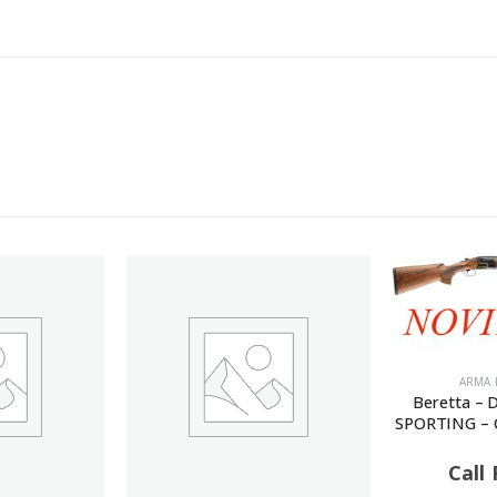
ARMA 
Beretta –
SPORTING – C
Call 