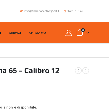
info@armeriacentrosport.it
3401610142
0
I
SERVIZI
CHI SIAMO
na 65 – Calibro 12
 e non è disponibile.