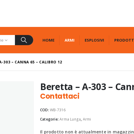
HOME
ARMI
ESPLOSIVI
PRODOTT
rie
A-303 – CANNA 65 – CALIBRO 12
Beretta – A-303 – Can
Contattaci
COD:
WB-7316
Categorie:
Arma Lunga
,
Armi
Il prodotto non è attualmente in magazzino