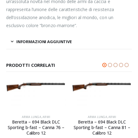
un’assoluta novità nel mondo delle armi da caccia e
rappresenta l’unione delle caratteristiche di resistenza
dell’ossidazione anodica, le migliori al mondo, con un
esclusivo colore “bronzo-marrone”.
INFORMAZIONI AGGIUNTIVE
PRODOTTI CORRELATI
ARMA LUNGA
,
ARMI
ARMA LUNGA
,
ARMI
Beretta – 694 Black DLC
Winchester – SXP Typhoon –
AVVISIAMO LA GENTILE CLIENTELA
Sporting b-fast – Canna 81 –
Canna 18″ – Calibro 12
Calibro 12
Call For Price