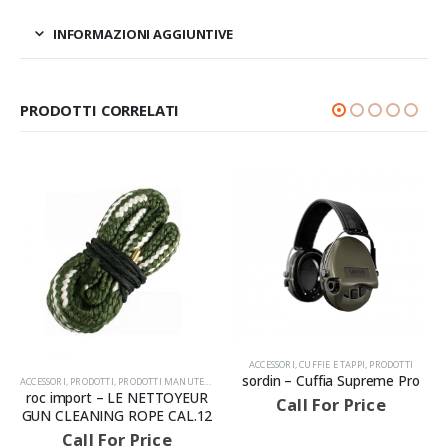
INFORMAZIONI AGGIUNTIVE
PRODOTTI CORRELATI
ACCESSORI
,
CUFFIE E TAPPI
,
PRODOTTI
sordin – Cuffia Supreme Pro
,
DA TIRO
ACCESSORI
,
PRODOTTI
,
PRODOTTI
,
PRODOTTI MANUTENZIONE ARMI
AVVISIAMO LA GENTILE CLIENTELA
roc import – LE NETTOYEUR
Call For Price
GUN CLEANING ROPE CAL.12
Call For Price