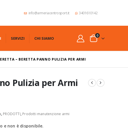
info@armeriacentrosport.it
3401610142
0
I
SERVIZI
CHI SIAMO
ERETTA – BERETTA PANNO PULIZIA PER ARMI
no Pulizia per Armi
a
,
PRODOTTI
,
Prodotti manutenzione armi
 e non è disponibile.