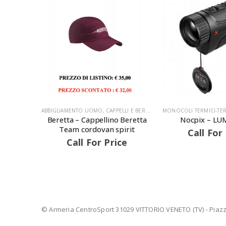
E
,
PRODOTTI
,
SOFT
ABBIGLIAMENTO UOMO
,
CAPPELLI E BERRETTI
,
DA TIRO
MONOCOLI TERMICI-TE
,
PRODOTTI
e Wraith
Beretta – Cappellino Beretta
Nocpix – LU
ngsten –
Team cordovan spirit
Call For
Call For Price
ce
© Armeria CentroSport 31029 VITTORIO VENETO (TV) - Piazza