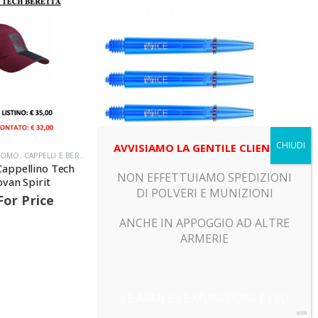
AVVISIAMO LA GENTILE CLIENTELA
 UOMO
,
CAPPELLI E BERRETTI
,
DA TIRO
ASTINE
,
,
PRODOTTI
DARTS - FRECCETTE
,
PRODOTTI
ABBIGLIAM
Cappellino Tech
ONE80 – ASTINA VICE IN
Beretta 
NON EFFETTUIAMO SPEDIZIONI
van Spirit
PLASTICA – 41MM
C
DI POLVERI E MUNIZIONI
For Price
Call For Price
ANCHE IN APPOGGIO AD ALTRE
ARMERIE
LE ARMI E LE MUNIZIONI E I FU