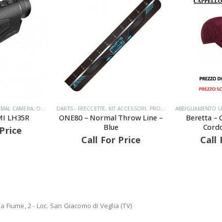
RMAL CAMERA
,
OTTICHE NOTTURNE
DARTS - FRECCETTE
,
OTTICHE TERMICHE
,
KIT ACCESSORI
,
PRODOTTI
,
PRODOTTI
ABBIGLIAMENTO
MI LH35R
ONE80 – Normal Throw Line –
Beretta – 
Blue
Cordo
 Price
Call For Price
Call 
 Fiume, 2 - Loc. San Giacomo di Veglia (TV)