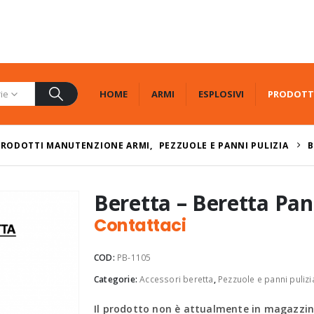
HOME
ARMI
ESPLOSIVI
PRODOTT
rie
PRODOTTI MANUTENZIONE ARMI
,
PEZZUOLE E PANNI PULIZIA
B
Beretta – Beretta Pan
Contattaci
COD:
PB-1105
Categorie:
Accessori beretta
,
Pezzuole e panni pulizi
Il prodotto non è attualmente in magazzino