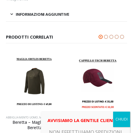
INFORMAZIONI AGGIUNTIVE
PRODOTTI CORRELATI
ABBIGLIAMENTO UOMO
,
MAGLIA MANICHE LUNGHE
ABBIGLIAMENTO UOMO
,
PRODOTTI
,
CAPPELLI E BERRETTI
,
AVVISIAMO LA GENTILE CLIENTELA
Beretta – Maglia Ortles
Beretta – Cappellino Tech
Beretta
Cordovan Spirit
NON EFFETTUIAMO SPEDIZIONI