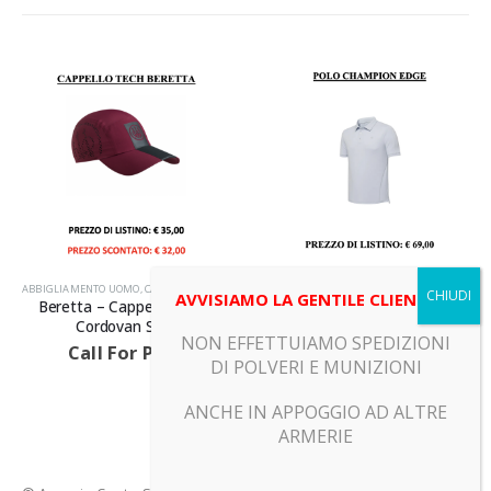
OFT
ABBIGLIAMENTO UOMO
,
CAPPELLI E BERRETTI
,
DA TIRO
ABBIGLIAMENTO UOMO
,
PRODOTTI
,
POLO
,
PRODOTTI
,
TEMPO
AVVISIAMO LA GENTILE CLIENTELA
Beretta – Cappellino Tech
Beretta – POLO CHAMPION’S
Cordovan Spirit
EDGE ICE GREY
NON EFFETTUIAMO SPEDIZIONI
Call For Price
Call For Price
DI POLVERI E MUNIZIONI
ANCHE IN APPOGGIO AD ALTRE
ARMERIE