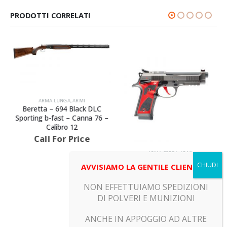
PRODOTTI CORRELATI
ARMA LUNGA
,
ARMI
Beretta – 694 Black DLC
Sporting b-fast – Canna 76 –
Calibro 12
Call For Price
ARMA CORTA
,
ARMI
Beretta – 92X PERFORMANCE
AVVISIAMO LA GENTILE CLIENTELA
DARK SERIES RED – Canna
125 – Calibro 9X19
NON EFFETTUIAMO SPEDIZIONI
Call For Price
DI POLVERI E MUNIZIONI
ANCHE IN APPOGGIO AD ALTRE