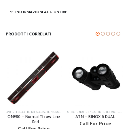
INFORMAZIONI AGGIUNTIVE
PRODOTTI CORRELATI
PRODOTTI
OTTICHE NOTTURNE
,
OTTICHE TERMICHE
,
PRODOTTI
ACCESSORI
,
PRODOTTI
,
PRODOTTI MANUTENZIONE AR
AVVISIAMO LA GENTILE CLIENTELA
 Line
ATN – BINOX 6 DUAL
roc import – LE NETTOYE
GUN CLEANING ROPE CAL.
Call For Price
Call For Price