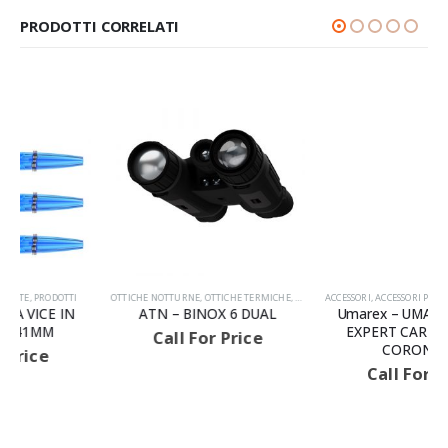
PRODOTTI CORRELATI
OTTICHE NOTTURNE
,
OTTICHE TERMICHE
,
PRODOTTI
ACCESSORI
,
ACCESSORI PER ARIA COMPRESSA
,
PRO
AVVISIAMO LA GENTILE CLIENTELA
ATN – BINOX 6 DUAL
Umarex – UMAREX UX SPA
EXPERT CARICATORE A
Call For Price
CORONA 8C
Call For Price