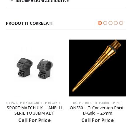
INFORMAZIONI AGGIUNTIVE
PRODOTTI CORRELATI
ACCESSORI PER ARMI
,
PRODOTTI
,
ANELLI
,
PER CARABINA
,
PRODOTTI
DARTS - FRECCETTE
,
PRODOTTI
,
PUNTE
AVVISIAMO LA GENTILE CLIENTELA
SPORT MATCH U.K. – ANELLI
ONE80 – Ti Conversion Point-
SERIE TO 30MM ALTI
D-Gold – 26mm
Call For Price
Call For Price