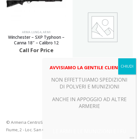
ARMA LUNGA
,
ARMI
Winchester – SXP Typhoon –
Canna 18″ – Calibro 12
Call For Price
ARMA LUNGA
,
ARMI
AVVISIAMO LA GENTILE CLIENTELA
CZ – 550 – Canna 52 – Calibro
270 WINCHESTER
NON EFFETTUIAMO SPEDIZIONI
Call For Price
DI POLVERI E MUNIZIONI
ANCHE IN APPOGGIO AD ALTRE
ARMERIE
© Armeria CentroSport 31029 VITTORIO VENETO (TV) - Piazza
Fiume, 2 - Loc. San Giacomo di Veglia (TV)
LE ARMI E LE MUNIZIONI E I FU