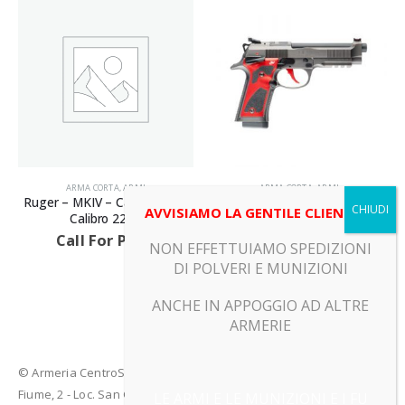
ARMA CORTA
,
ARMI
ARMA CORTA
,
ARMI
Ruger – MKIV – Canna 150 –
Beretta – 92X PERFORMANCE
AVVISIAMO LA GENTILE CLIENTELA
Calibro 22LR
DARK SERIES RED – Canna
125 – Calibro 9X19
Call For Price
NON EFFETTUIAMO SPEDIZIONI
Call For Price
DI POLVERI E MUNIZIONI
ANCHE IN APPOGGIO AD ALTRE
ARMERIE
© Armeria CentroSport 31029 VITTORIO VENETO (TV) - Piazza
Fiume, 2 - Loc. San Giacomo di Veglia (TV)
LE ARMI E LE MUNIZIONI E I FU