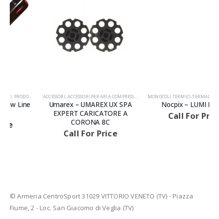
ACCESSORI
,
ACCESSORI PER ARIA COMPRESSA
,
PRODOTTI
MONOCOLI TERMICI-TERMAL CAMERA
,
OTTICHE NOTTURNE
Umarex – UMAREX UX SPA
Nocpix – LUMI LH35R
AVVISIAMO LA GENTILE CLIENTELA
EXPERT CARICATORE A
Call For Price
CORONA 8C
Call For Price
© Armeria CentroSport 31029 VITTORIO VENETO (TV) - Piazza
Fiume, 2 - Loc. San Giacomo di Veglia (TV)
LE ARMI E LE MUNIZIONI E I FU