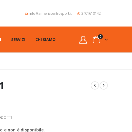
info@armeriacentrosport.it
3401610142
0
I
SERVIZI
CHI SIAMO
1
ODOTTI
 e non è disponibile.