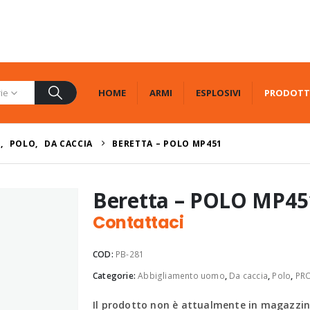
HOME
ARMI
ESPLOSIVI
PRODOTT
rie
O
,
POLO
,
DA CACCIA
BERETTA – POLO MP451
Beretta – POLO MP45
Contattaci
COD:
PB-281
Categorie:
Abbigliamento uomo
,
Da caccia
,
Polo
,
PR
Il prodotto non è attualmente in magazzino