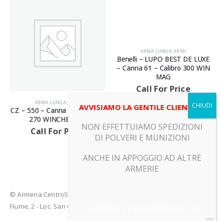
ARMA LUNGA
,
ARMI
Benelli – LUPO BEST DE LUXE
– Canna 61 – Calibro 300 WIN
MAG
Call For Price
ARMA LUNGA
,
ARMI
AVVISIAMO LA GENTILE CLIENTELA
CZ – 550 – Canna 52 – Calibro
270 WINCHESTER
NON EFFETTUIAMO SPEDIZIONI
Call For Price
DI POLVERI E MUNIZIONI
ANCHE IN APPOGGIO AD ALTRE
ARMERIE
© Armeria CentroSport 31029 VITTORIO VENETO (TV) - Piazza
Fiume, 2 - Loc. San Giacomo di Veglia (TV)
LE ARMI E LE MUNIZIONI E I FU