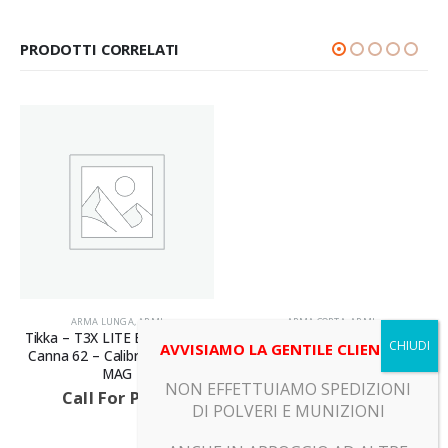
PRODOTTI CORRELATI
ARMA LUNGA
,
ARMI
ARMA CORTA
,
ARMI
Tikka – T3X LITE EMERALD –
Beretta – 92X PERFORMANCE
AVVISIAMO LA GENTILE CLIENTELA
Canna 62 – Calibro 300 WIN
DARK SERIES YELLOW –
MAG
Canna 125 – Calibro 9X19
NON EFFETTUIAMO SPEDIZIONI
Call For Price
Call For Price
DI POLVERI E MUNIZIONI