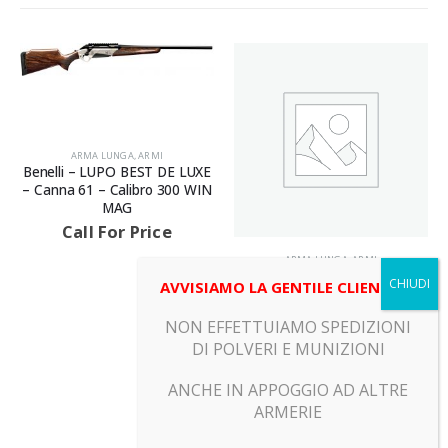
ARMA LUNGA
,
ARMI
Benelli – LUPO BEST DE LUXE
– Canna 61 – Calibro 300 WIN
MAG
Call For Price
ARMA LUNGA
,
ARMI
Beretta – SV10 PREVAIL III
AVVISIAMO LA GENTILE CLIENTELA
SPORTING KIK OFF – Canna
76 – Calibro 12
NON EFFETTUIAMO SPEDIZIONI
Call For Price
DI POLVERI E MUNIZIONI
ANCHE IN APPOGGIO AD ALTRE
ARMERIE