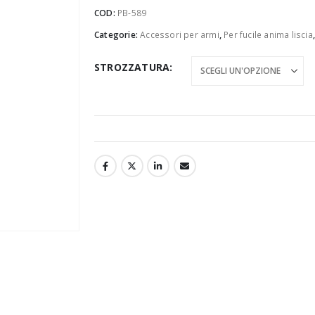
COD:
PB-589
Categorie:
Accessori per armi
,
Per fucile anima liscia
STROZZATURA