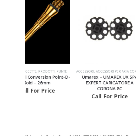
TI
,
PUNTE
ACCESSORI
,
ACCESSORI PER ARIA COMPRESSA
,
DARTS - FRECCETTE
PRODOTTI
,
FRE
 Point-D-
Umarex – UMAREX UX SPA
UNICORN – PREM
EXPERT CARICATORE A
WADE SOFT TIP D
CORONA 8C
EDITI
ce
Call For Price
Call For