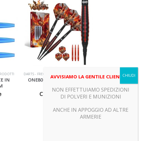
E
,
FRECCETTE
,
PRODOTTI
,
SOFT
ABBIGLIAMENTO UOMO
,
POLO
,
PRODOTTI
,
TEMPO LIBERO
DARTS - FR
AVVISIAMO LA GENTILE CLIENTELA
lkris V05 Softip
Beretta – POLO CHAMPION’S
ONE
18gr
EDGE ICE GREY
C
NON EFFETTUIAMO SPEDIZIONI
For Price
Call For Price
DI POLVERI E MUNIZIONI
ANCHE IN APPOGGIO AD ALTRE
ARMERIE