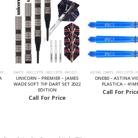
CCETTE
,
PRODOTTI
,
SOFT
ASTINE
,
DARTS - FRECCETTE
,
PRODOTTI
DARTS - FRECCETT
IER – JAMES
ONE80 – ASTINA VICE IN
ONE80 – Vae
ART SET 2022
PLASTICA – 41MM
ON
Call For Price
Call 
 Price