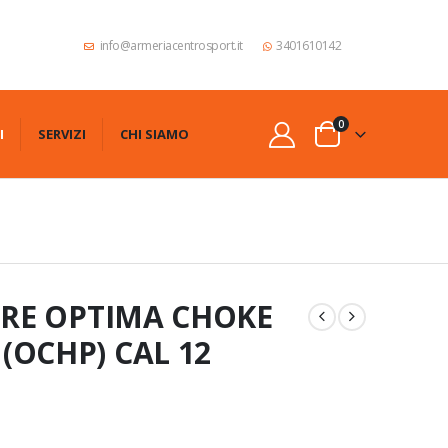
info@armeriacentrosport.it
3401610142
0
I
SERVIZI
CHI SIAMO
ORE OPTIMA CHOKE
(OCHP) CAL 12