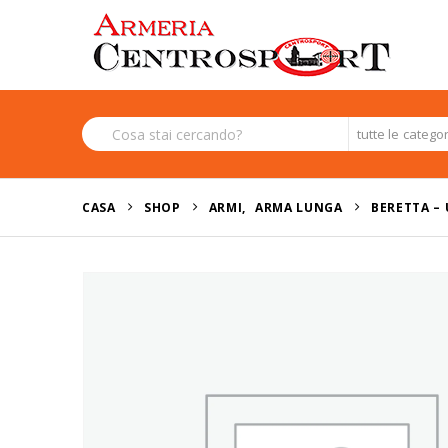
tutte le catego
CASA
SHOP
ARMI
,
ARMA LUNGA
BERETTA – 