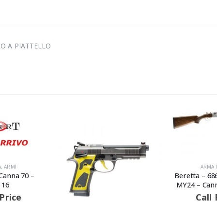
RO A PIATTELLO
ARMA LUNGA
,
ARMI
Beretta – 686 SILVER PIGEON
MY24 – Canna 67 – Calibro 
Call For Price