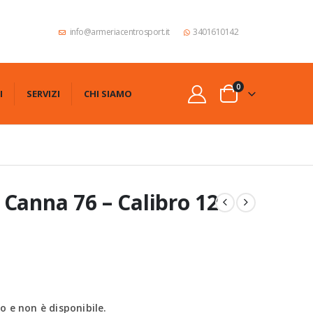
info@armeriacentrosport.it
3401610142
0
I
SERVIZI
CHI SIAMO
Canna 76 – Calibro 12
 e non è disponibile.