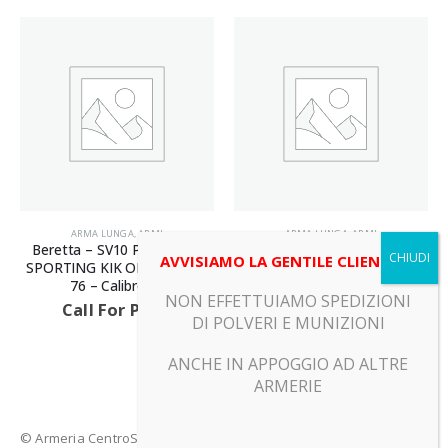
ARMA LUNGA
,
ARMI
ARMA LUNGA
,
ARMI
Beretta – SV10 PREVAIL III
Rizzini – BR460 – Canna 76 –
AVVISIAMO LA GENTILE CLIENTELA
SPORTING KIK OFF – Canna
Calibro 12
76 – Calibro 12
Call For Price
NON EFFETTUIAMO SPEDIZIONI
Call For Price
DI POLVERI E MUNIZIONI
ANCHE IN APPOGGIO AD ALTRE
ARMERIE
© Armeria CentroSport 31029 VITTORIO VENETO (TV) - Piazza