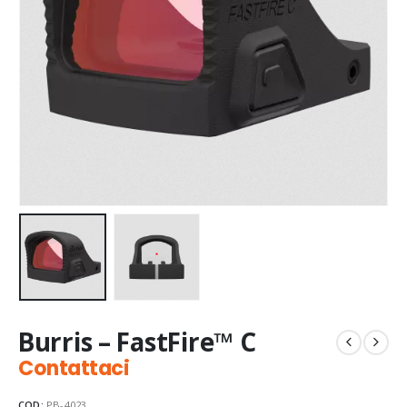
Burris – FastFire™ C
Contattaci
COD:
PB-4023