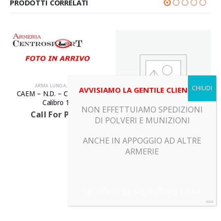
PRODOTTI CORRELATI
ARMA LUNGA
,
ARMI
AVVISIAMO LA GENTILE CLIENTELA
CAEM – N.D. – Canna 70 –
Calibro 16
NON EFFETTUIAMO SPEDIZIONI
Call For Price
DI POLVERI E MUNIZIONI
ARMI
,
LIBERA VENDITA
ANCHE IN APPOGGIO AD ALTRE
Hatsan – BT65 SB ELITE –
ARMERIE
Calibro 5,5
Call For Price
LE ARMI E LE MUNIZIONI E I FU