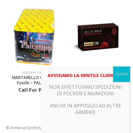
CARTUCCE
,
CARTUCCE METALLICHE
,
ESPLOSIVI
CARTUCCE
,
CARTUCCE A PALLINI
,
ESPLOS
AVVISIAMO LA GENTILE CLIENTELA
 –
GECO – Cartucce metalliche –
NOBEL SPORT ITALIA –
RIFLE
Cartucce a pallini – NOBE
NON EFFETTUIAMO SPEDIZIONI
SPEED DISPERSANTE P. N°
Call For Price
DI POLVERI E MUNIZIONI
Call For Price
ANCHE IN APPOGGIO AD ALTRE
ARMERIE
© Armeria CentroSport 31029 VITTORIO VENETO (TV) - Piazza