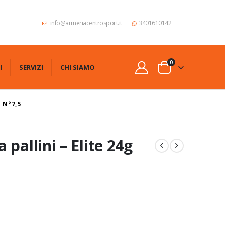
info@armeriacentrosport.it
3401610142
0
I
SERVIZI
CHI SIAMO
 N°7,5
pallini – Elite 24g