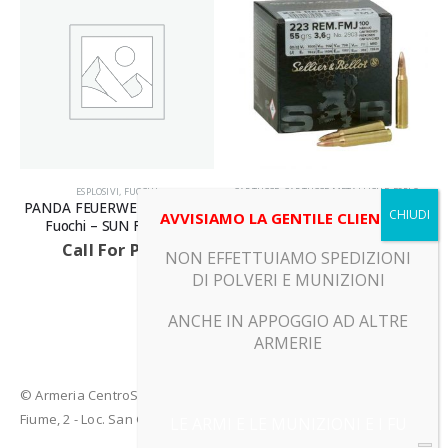
CARTUCCE
,
CARTUCCE METALLICHE
,
ESPLOSIVI
ESPLOSIVI
,
FUOCHI
BH –
SELLIER & BELLOT –
LIUYANG PIROSHINE – Fuoc
AVVISIAMO LA GENTILE CLIENTELA
ER
Cartucce metalliche – FMJ
– AQUARIUS
69GR
Call For Price
NON EFFETTUIAMO SPEDIZIONI
Call For Price
DI POLVERI E MUNIZIONI
ANCHE IN APPOGGIO AD ALTRE
ARMERIE
© Armeria CentroSport 31029 VITTORIO VENETO (TV) - Piazza
Fiume, 2 - Loc. San Giacomo di Veglia (TV)
LE ARMI E LE MUNIZIONI E I FU