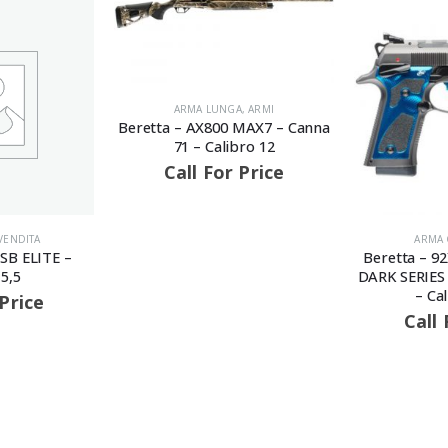
ARMA LUNGA
,
ARMI
Beretta – AX800 MAX7 – Canna
71 – Calibro 12
Call For Price
 VENDITA
ARMA 
SB ELITE –
Beretta – 
 5,5
DARK SERIES
– Ca
 Price
Call 