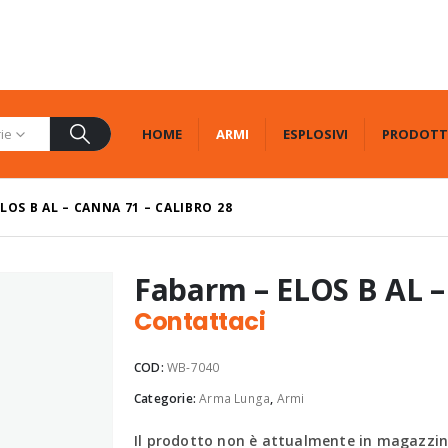
HOME
ARMI
ESPLOSIVI
PRODOTT
rie
LOS B AL – CANNA 71 – CALIBRO 28
Fabarm – ELOS B AL – 
Contattaci
COD:
WB-7040
Categorie:
Arma Lunga
,
Armi
Il prodotto non è attualmente in magazzino