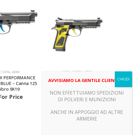
Winche
Cann
C
CORTA
,
ARMI
ARMA CORTA
,
ARMI
92X PERFORMANCE
Beretta – 92X PERFORMANCE
AVVISIAMO LA GENTILE CLIENTELA
 BLUE – Canna 125
DARK SERIES YELLOW – Canna
libro 9X19
125 – Calibro 9X19
NON EFFETTUIAMO SPEDIZIONI
For Price
Call For Price
DI POLVERI E MUNIZIONI
ANCHE IN APPOGGIO AD ALTRE
ARMERIE