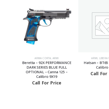
I
ARMA CORTA
,
ARMI
ARMI
,
LIBERA
AIL III
Beretta – 92X PERFORMANCE
Hatsan – BT65 
anna 76 –
DARK SERIES BLUE FULL
Calibro
OPTIONAL – Canna 125 –
Call For
Calibro 9X19
ce
Call For Price