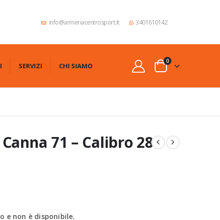
info@armeriacentrosport.it
3401610142
0
I
SERVIZI
CHI SIAMO
Canna 71 – Calibro 28
 e non è disponibile.