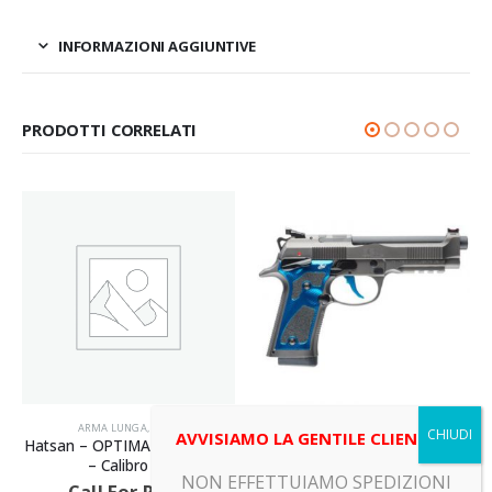
INFORMAZIONI AGGIUNTIVE
PRODOTTI CORRELATI
ARMA LUNGA
,
ARMI
ARMA CORTA
,
ARMI
AVVISIAMO LA GENTILE CLIENTELA
Hatsan – OPTIMA – Canna 36
Beretta – 92X PERFORMANCE
– Calibro 12
DARK SERIES BLUE – Canna
NON EFFETTUIAMO SPEDIZIONI
125 – Calibro 9X19
Call For Price