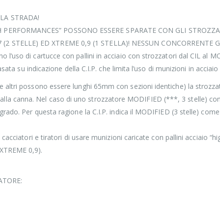
 LA STRADA!
GH PERFORMANCES” POSSONO ESSERE SPARATE CON GLI STROZZATO
(2 STELLE) ED XTREME 0,9 (1 STELLA)! NESSUN CONCORRENTE GARA
so di cartucce con pallini in acciaio con strozzatori dal CIL al MODIFI
asata su indicazione della C.I.P. che limita l’uso di munizioni in acc
e altri possono essere lunghi 65mm con sezioni identiche) la stroz
ita dalla canna. Nel caso di uno strozzatore MODIFIED (***, 3 stelle) c
ado. Per questa ragione la C.I.P. indica il MODIFIED (3 stelle) come st
cacciatori e tiratori di usare munizioni caricate con pallini acciaio “
 XTREME 0,9).
ATORE: