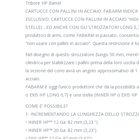
Tribore HP Barrel
CARTUCCE CON PALLINI IN ACCIAIO: FABARM INDICA
ESCLUSIVO: CARTUCCE CON PALLINI IN ACCIAIO “HI
STELLE) , ED ANCHE CON GLI STROZZATORI LONG 0,7 
produttori di armi, come FABARM in passato, consentono l’u
“non usare con pallini in acciaio”. Questa restrizione è b
Nel disegno di questo strozzatore (lungo 50 mm, mentr
cilindrica per stabilizzare i pallini prima della loro usc
la sezione del cono avrà un angolo approssimativo di 1 gr
acciaio.
FABARM è oggi l’unico produttore che dà la possibilità a 
o EXIS HP LONG 0,7) e una stella (INNER HP o EXIS HP
COME E’ POSSIBILE?
1- INCREMENTANDO LA LUNGHEZZA DELLO STROZZ
• INNER HP™ 12 Ga: 82 mm (3,23 “)
• INNER HP™ 20 Ga: 82 mm (3,23”)
• EXIS HP™ 12 Ga: 92 mm (3,62”)