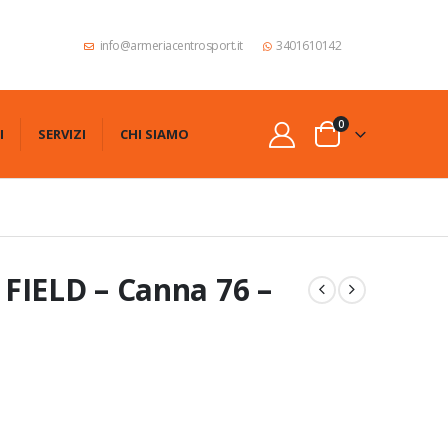
info@armeriacentrosport.it
3401610142
0
I
SERVIZI
CHI SIAMO
FIELD – Canna 76 –