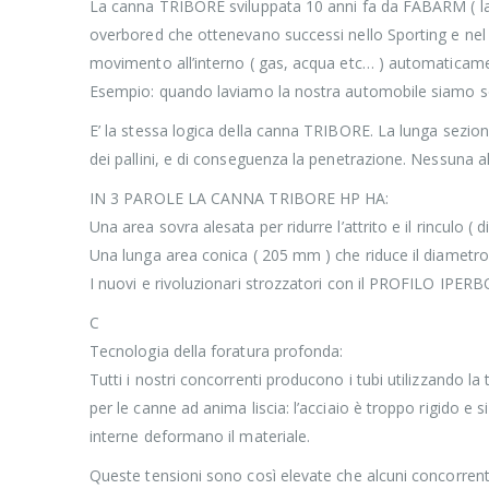
La canna TRIBORE sviluppata 10 anni fa da FABARM ( la 
overbored che ottenevano successi nello Sporting e nel T
movimento all’interno ( gas, acqua etc… ) automaticame
Esempio: quando laviamo la nostra automobile siamo soliti
E’ la stessa logica della canna TRIBORE. La lunga sezi
dei pallini, e di conseguenza la penetrazione. Nessuna 
IN 3 PAROLE LA CANNA TRIBORE HP HA:
Una area sovra alesata per ridurre l’attrito e il rinculo 
Una lunga area conica ( 205 mm ) che riduce il diametro d
I nuovi e rivoluzionari strozzatori con il PROFILO IPER
C
Tecnologia della foratura profonda:
Tutti i nostri concorrenti producono i tubi utilizzando l
per le canne ad anima liscia: l’acciaio è troppo rigido e 
interne deformano il materiale.
Queste tensioni sono così elevate che alcuni concorrenti