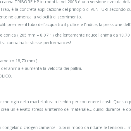
canna TRIBORE HP introdotta nel 2005 è una versione evoluta della T
rap, è la concreta applicazione del principio di VENTURI secondo cui 
nte ne aumenta la velocità di scorrimento.
 premere il tubo dell’acqua tra il pollice e l’indice, la pressione de
one conica ( 205 mm – 8,07 “ ) che lentamente riduce l’anima da 18,
altra canna ha le stesse performances!
( diametro 18,70 mm ).
ell’anima e aumenta la velocità dei pallini.
BOLICO.
a tecnologia della martellatura a freddo per contenere i costi. Questo 
si crea un elevato stress all’interno del materiale… quindi durante le o
 congelano criogenicamente i tubi in modo da ridurre le tensioni …ma