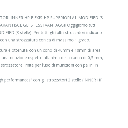
RI INNER HP E EXIS HP SUPERIORI AL MODIFIED (3
NTISCE GLI STESSI VANTAGGI! Oggigiorno tutti i
ED (3 stelle). Per tutti gli ì altri strozzatori indicano
iaio con una strozzatura conica di massimo 1 grado.
zatura è ottenuta con un cono di 40mm e 10mm di area
on una riduzione rispetto all’anima della canna di 0,5 mm,
rozzatore limite per l’uso di munizioni con pallini in
high performances” con gli strozzatori 2 stelle (INNER HP