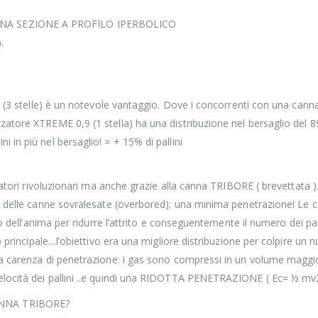
NA SEZIONE A PROFILO IPERBOLICO
.
ED (3 stelle) è un notevole vantaggio. Dove i concorrenti con una can
atore XTREME 0,9 (1 stella) ha una distribuzione nel bersaglio del 8
in più nel bersaglio! = + 15% di pallini
zatori rivoluzionari ma anche grazie alla canna TRIBORE ( brevettata )
co delle canne sovralesate (overbored); una minima penetrazione! Le
 dell’anima per ridurre l’attrito e conseguentemente il numero dei pallin
 principale…l’obiettivo era una migliore distribuzione per colpire un n
a carenza di penetrazione: i gas sono compressi in un volume maggio
locità dei pallini ..e quindi una RIDOTTA PENETRAZIONE ( Ec= ½ mv2
ANNA TRIBORE?