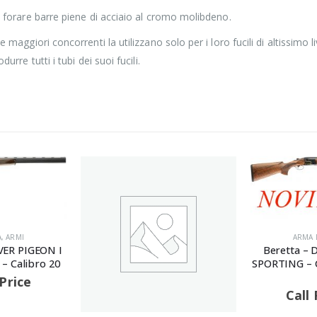
i: forare barre piene di acciaio al cromo molibdeno.
e maggiori concorrenti la utilizzano solo per i loro fucili di altissimo 
urre tutti i tubi dei suoi fucili.
ARMA LUNGA
,
ARMI
ARMA 
Beretta – DT11 BLACK DLC
Winchester
SPORTING – Canna 76 – Calibro
Canna 18
12
Call 
Call For Price