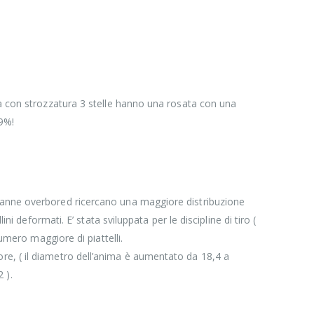
na con strozzatura 3 stelle hanno una rosata con una
9%!
.
 canne overbored ricercano una maggiore distribuzione
i deformati. E’ stata sviluppata per le discipline di tiro (
umero maggiore di piattelli.
re, ( il diametro dell’anima è aumentato da 18,4 a
 ).