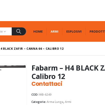
HOME
ARMI
ESPLOSIVI
PRODOTT
rie
4 BLACK ZAFIR – CANNA 66 – CALIBRO 12
Fabarm – H4 BLACK ZA
Calibro 12
Contattaci
COD:
WB-6249
Categorie:
Arma Lunga
,
Armi