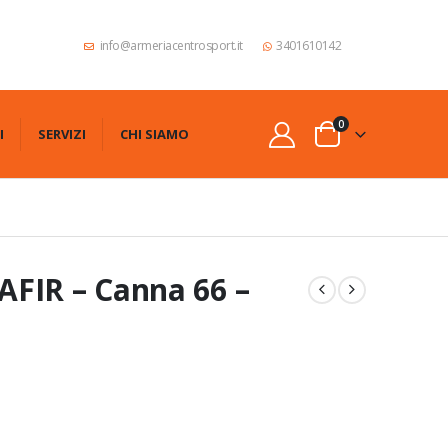
info@armeriacentrosport.it
3401610142
0
I
SERVIZI
CHI SIAMO
FIR – Canna 66 –