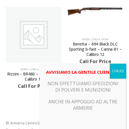
ARMA LUNGA
,
ARMI
Beretta – 694 Black DLC
Sporting b-fast – Canna 81 –
Calibro 12
Call For Price
ARMA LUNGA
,
ARMI
AVVISIAMO LA GENTILE CLIENTELA
 –
Tikka – T3X LITE EMERALD –
Canna 62 – Calibro 300 WIN
NON EFFETTUIAMO SPEDIZIONI
MAG
DI POLVERI E MUNIZIONI
Call For Price
ANCHE IN APPOGGIO AD ALTRE
ARMERIE
© Armeria CentroSport 31029 VITTORIO VENETO (TV) - Piazza