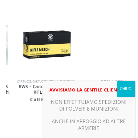
CARTUCCE
,
CARTUCCE METALLICHE
,
ESPLOSIVI
ESPLOSIVI
,
FUOCHI
RWS – Cartucce metalliche –
WANZAI Q TRADING CO LTD
AVVISIAMO LA GENTILE CLIENTELA
RIFLE MATCH
– Fuochi – CARRO ARMATO
Call For Price
Call For Price
NON EFFETTUIAMO SPEDIZIONI
DI POLVERI E MUNIZIONI
ANCHE IN APPOGGIO AD ALTRE
ARMERIE