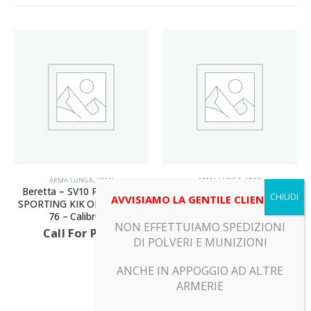
ARMA LUNGA
,
ARMI
ARMA LUNGA
,
ARMI
Beretta – SV10 PREVAIL III
Hatsan – OPTIMA – Canna 36
AVVISIAMO LA GENTILE CLIENTELA
SPORTING KIK OFF – Canna
– Calibro 12
76 – Calibro 12
Call For Price
NON EFFETTUIAMO SPEDIZIONI
Call For Price
DI POLVERI E MUNIZIONI
ANCHE IN APPOGGIO AD ALTRE
ARMERIE