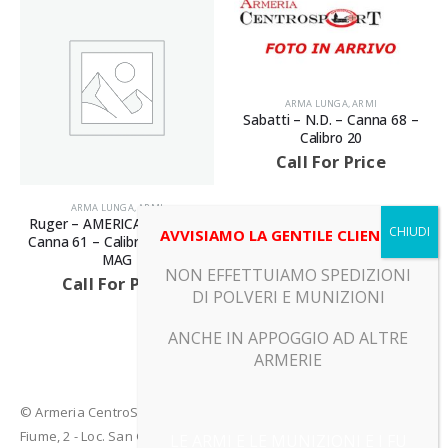
ARMA LUNGA
,
ARMI
Sabatti – N.D. – Canna 68 –
Calibro 20
Call For Price
ARMA LUNGA
,
ARMI
Ruger – AMERICAN RIFLE –
AVVISIAMO LA GENTILE CLIENTELA
Canna 61 – Calibro 300 WIN
MAG
NON EFFETTUIAMO SPEDIZIONI
Call For Price
DI POLVERI E MUNIZIONI
ANCHE IN APPOGGIO AD ALTRE
ARMERIE
© Armeria CentroSport 31029 VITTORIO VENETO (TV) - Piazza
Fiume, 2 - Loc. San Giacomo di Veglia (TV)
LE ARMI E LE MUNIZIONI E I FU