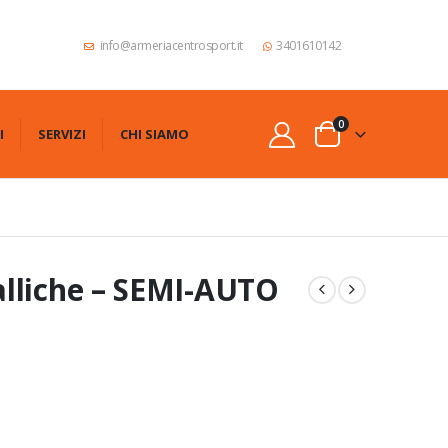
info@armeriacentrosport.it
3401610142
0
I
SERVIZI
CHI SIAMO
lliche – SEMI-AUTO