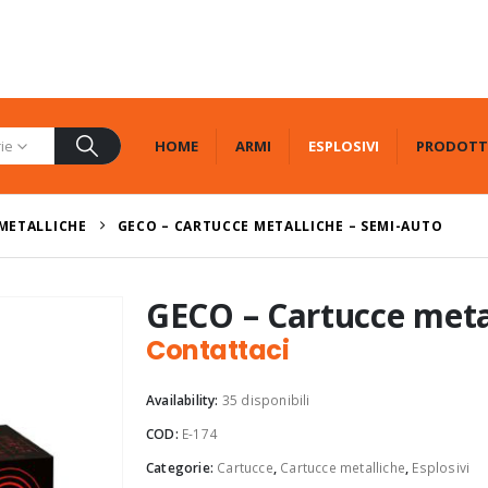
HOME
ARMI
ESPLOSIVI
PRODOTT
rie
METALLICHE
GECO – CARTUCCE METALLICHE – SEMI-AUTO
GECO – Cartucce meta
Contattaci
Availability:
35 disponibili
COD:
E-174
Categorie:
Cartucce
,
Cartucce metalliche
,
Esplosivi