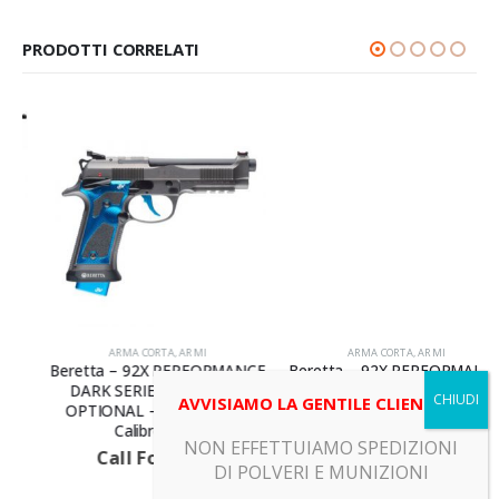
PRODOTTI CORRELATI
ARMA CORTA
,
ARMI
ARMA CORTA
,
ARMI
Beretta – 92X PERFORMANCE
Beretta – 92X PERFORMANCE
DARK SERIES BLUE FULL
DARK SERIES YELLOW –
AVVISIAMO LA GENTILE CLIENTELA
OPTIONAL – Canna 125 –
Canna 125 – Calibro 9X19
Calibro 9X19
Call For Price
NON EFFETTUIAMO SPEDIZIONI
Call For Price
DI POLVERI E MUNIZIONI