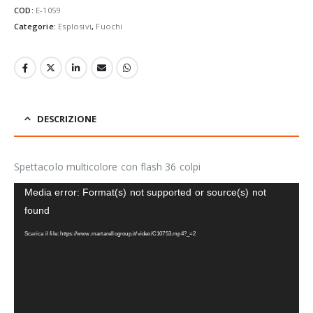
COD:
E-1059
Categorie:
Esplosivi
,
Fuochi
DESCRIZIONE
Spettacolo multicolore con flash 36 colpi
Video
Media error: Format(s) not supported or source(s) not
Player
found
Scarica il file: https://www.martarellogroup.it/video/C10753.mp4?_=2