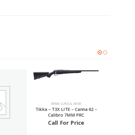
LUNGA
,
ARMI
LITE – Canna 62 –
Fabar
ro 7MM PRC
Can
For Price
C