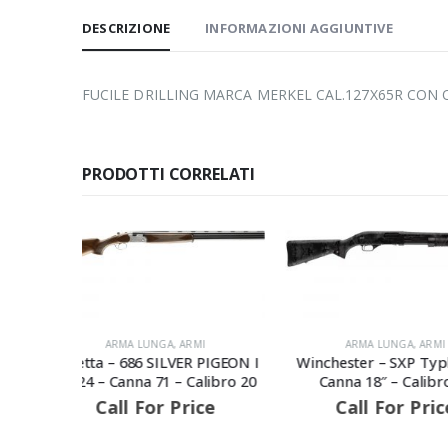
DESCRIZIONE
INFORMAZIONI AGGIUNTIVE
FUCILE DRILLING MARCA MERKEL CAL.127X65R CON 
PRODOTTI CORRELATI
I
ARMA LUNGA
,
ARMI
PIGEON I
Winchester – SXP Typhoon –
libro 20
Canna 18″ – Calibro 12
ce
Call For Price