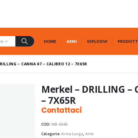
HOME
ARMI
ESPLOSIVI
PRODOTT
rie
RILLING – CANNA 67 – CALIBRO 12 – 7X65R
Merkel – DRILLING – C
– 7X65R
Contattaci
COD:
WB-6648
Categorie:
Arma Lunga
,
Armi