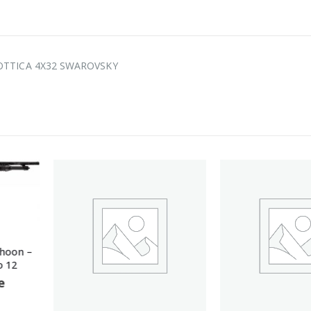
OTTICA 4X32 SWAROVSKY
ARMA 
Tikka – T3X 
Calib
Call 