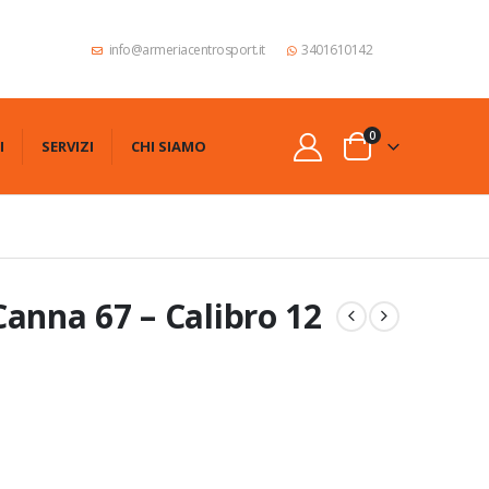
info@armeriacentrosport.it
3401610142
0
I
SERVIZI
CHI SIAMO
anna 67 – Calibro 12