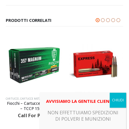
PRODOTTI CORRELATI
LLICHE
,
ESPLOSIVI
CARTUCCE
,
CARTUCCE METALLICHE
,
ESPLOSIVI
ESPLOSIVI
,
FUOCHI
AVVISIAMO LA GENTILE CLIENTELA
metalliche
GECO – Cartucce metalliche –
MARTARELLO GRO
8GR
EXPRESS 130GR
Fuochi – BANG B
NON EFFETTUIAMO SPEDIZIONI
rice
Call For Price
Call For Pric
DI POLVERI E MUNIZIONI