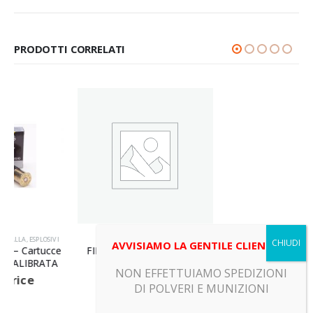
PRODOTTI CORRELATI
ESPLOSIVI
,
FUOCHI
CARTUCCE
,
CARTUCCE METALLICHE
,
ESPLOSIVI
AVVISIAMO LA GENTILE CLIENTELA
FIRESTARS SRL – Fuochi –
RWS – Cartucce metalliche –
FONTANA LUCIFERO
S-TIP 165
NON EFFETTUIAMO SPEDIZIONI
Call For Price
Call For Price
DI POLVERI E MUNIZIONI